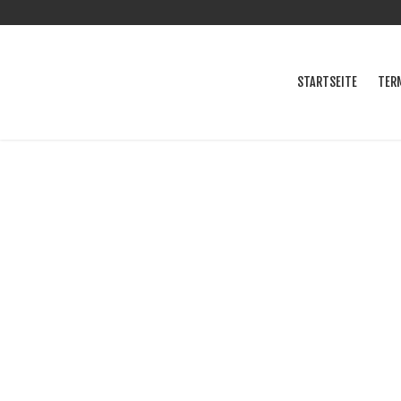
STARTSEITE
TER
Skip
to
content